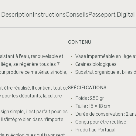
Description
Instructions
Conseils
Passeport Digital
CONTENU
sistant à l'eau, renouvelable et
Vase imperméable en liège av
 liège, se régénère tous les 7
Graines biologiques
our produire ce matériau si noble,
Substrat organique et billes d
 être réutilisé. Il contient tout ce
SPÉCIFICATIONS
pour les débutants, la culture
Poids : 250 gr
Taille : 15 x 18 cm
sign simple, il est parfait pour les
Durée de conservation : 2 an
l s'intègre bien dans n'importe
Conçu pour être réutilisé
Produit au Portugal
riaux écologiques qui favorisent