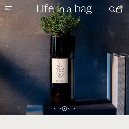
0
Grow Cork Personalizado
Tem um evento especial e gostaria de surpreender
com algo diferente e original?
COMPRAR